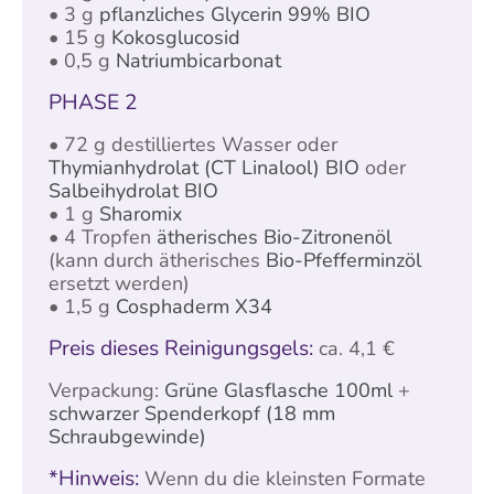
• 3 g
pflanzliches Glycerin 99% BIO
• 15 g
Kokosglucosid
• 0,5 g
Natriumbicarbonat
PHASE 2
• 72 g destilliertes Wasser oder
Thymianhydrolat (CT Linalool) BIO
oder
Salbeihydrolat BIO
• 1 g
Sharomix
• 4 Tropfen
ätherisches Bio-Zitronenöl
(kann durch ätherisches
Bio-Pfefferminzöl
ersetzt werden)
• 1,5 g
Cosphaderm X34
Preis dieses Reinigungsgels:
ca. 4,1 €
Verpackung:
Grüne Glasflasche 100ml
+
schwarzer Spenderkopf (18 mm
Schraubgewinde)
*Hinweis:
Wenn du die kleinsten Formate