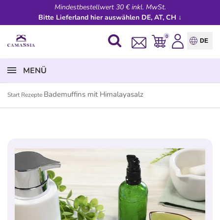
Mindestbestellwert 30 € inkl. MwSt.
Bitte Lieferland hier auswählen DE, AT, CH ↓
0
DE
MENÜ
Bademuffins mit Himalayasalz
Start
Rezepte