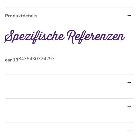
Produktdetails
Spezifische Referenzen
8435430324297
ean13