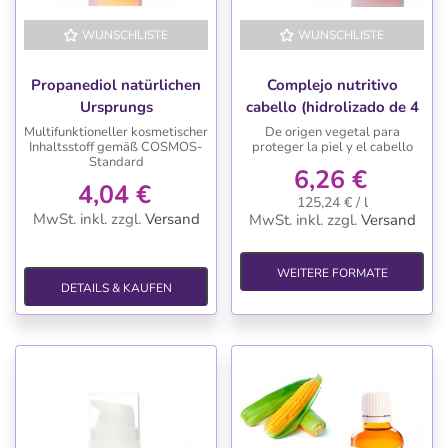
WUNSCHLISTE
WUNSCHLISTE
Propanediol natürlichen
Complejo nutritivo
Ursprungs
cabello (hidrolizado de 4
proteinas vegetales)
Multifunktioneller kosmetischer
De origen vegetal para
Inhaltsstoff gemäß COSMOS-
proteger la piel y el cabello
Standard
6,26 €
4,04 €
125,24 € / l
MwSt. inkl.
zzgl.
Versand
MwSt. inkl.
zzgl.
Versand
WEITERE FORMATE
DETAILS & KAUFEN