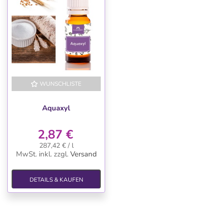
WUNSCHLISTE
Aquaxyl
2,87 €
287,42 € / l
MwSt. inkl.
zzgl.
Versand
DETAILS & KAUFEN