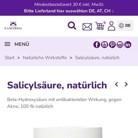
Mindestbestellwert 30 € inkl. MwSt.
Bitte Lieferland hier auswählen DE, AT, CH ↓
0
DE
MENÜ
Start
>
Natürliche Wirkstoffe
>
Salicylsäure, natürlich
Salicylsäure, natürlich
Beta-Hydroxysäure mit
antibakterieller Wirkung, gegen
Akne, 100 % natürlich