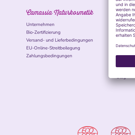
Camassia Naturkosmetik
Erfah
Unternehmen
Leitfade
Inhaltsst
Bio-Zertifizierung
Ätherisch
Versand- und Lieferbedingungen
Anwend
EU-Online-Streitbeilegung
Fragen ü
Zahlungsbedingungen
Fragen ü
Häufige 
Blog