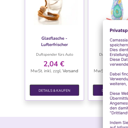
WUNSCHLISTE
WUNSCHLIS
Glasflasche -
Glasflasche
Lufterfrischer
Lufterfrisch
Duftspender fürs Auto
Duftspender fürs
2,04 €
2,41 €
MwSt. inkl.
zzgl.
Versand
MwSt. inkl.
zzgl.
V
DETAILS & KAUFEN
DETAILS & KAU