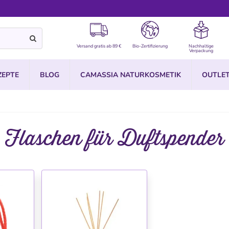
Versand gratis ab 89 €
Bio-Zertifizierung
Nachhaltige
Verpackung
ZEPTE
BLOG
CAMASSIA NATURKOSMETIK
OUTLE
Flaschen für Duftspender