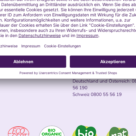
re mehr
Kundenservice
KONTAKTIERE UNS
n für die Verwendung von
offen
Kontakt-Formular
e Öle: Leitfaden für die sichere
ung
Montag - Freitag: 9:00–14:00
ber Bestellungen
Samstag und Sonntag: geschl
ber Rezepte
Fragen (FAQ)
Telefon:
Deutschland und Österreich:
0
56 190
Schweiz
0800 55 56 19