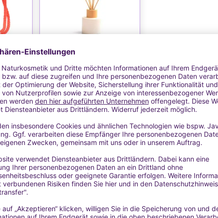
TE
WUNSCHLISTE
 -
Glasflasche für Mikados
er
 Auto
für Lufterfrischer mit Mikados
5,22 €
ersand
MwSt. inkl.
zzgl.
Versand
FEN
DETAILS & KAUFEN