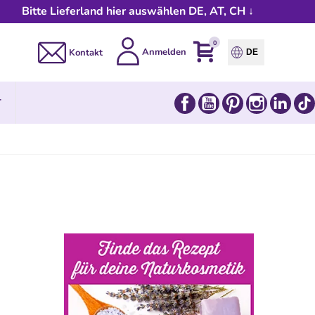
Bitte Lieferland hier auswählen DE, AT, CH ↓
0
Anmelden
Kontakt
DE
Facebook
YouTube
Pinterest
Instagram
Link
T