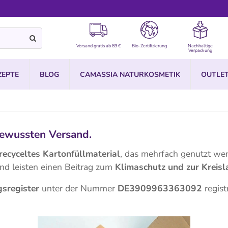
Versand gratis ab 89 €
Bio-Zertifizierung
Nachhaltige
Verpackung
ZEPTE
BLOG
CAMASSIA NATURKOSMETIK
OUTLE
ewussten Versand.
recyceltes
Kartonfüllmaterial
, das mehrfach genutzt we
nd leisten einen Beitrag zum
Klimaschutz und zur Kreisl
sregister
unter der Nummer
DE3909963363092
registr