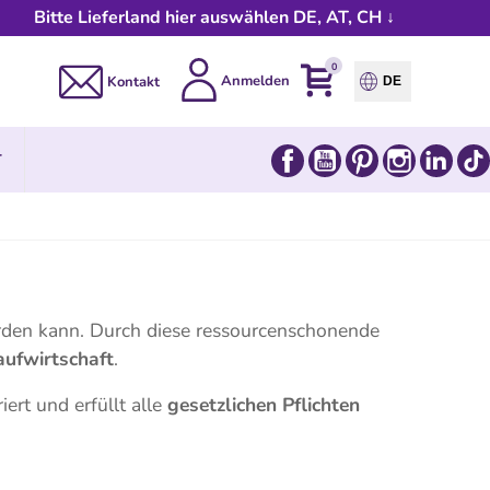
Bitte Lieferland hier auswählen DE, AT, CH ↓
0
Anmelden
Kontakt
DE
Facebook
YouTube
Pinterest
Instagram
Link
T
rden kann. Durch diese ressourcenschonende
aufwirtschaft
.
iert und erfüllt alle
gesetzlichen Pflichten