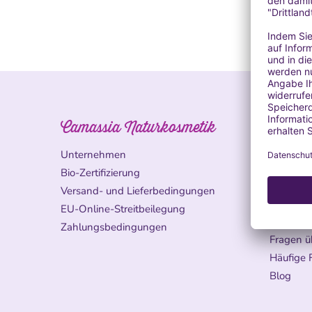
Camassia Naturkosmetik
Erfah
Unternehmen
Leitfade
Inhaltsst
Bio-Zertifizierung
Ätherisch
Versand- und Lieferbedingungen
Anwend
EU-Online-Streitbeilegung
Fragen ü
Zahlungsbedingungen
Fragen ü
Häufige 
Blog