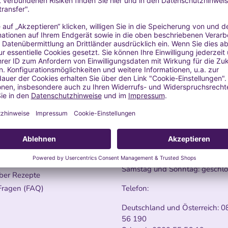
re mehr
Kundenservice
KONTAKTIERE UNS
n für die Verwendung von
offen
Kontakt-Formular
e Öle: Leitfaden für die sichere
ung
Montag - Freitag: 9:00–14:00
ber Bestellungen
Samstag und Sonntag: geschl
ber Rezepte
Fragen (FAQ)
Telefon:
Deutschland und Österreich:
0
56 190