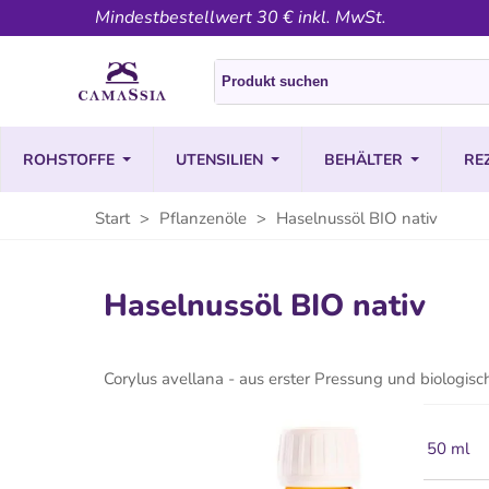
Mindestbestellwert 30 € inkl. MwSt.
ROHSTOFFE
UTENSILIEN
BEHÄLTER
RE
Start
>
Pflanzenöle
>
Haselnussöl BIO nativ
Haselnussöl BIO nativ
Corylus avellana - aus erster Pressung und biologi
50 ml