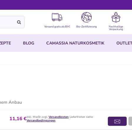
Versand gratis ab 89 €
Bio-Zertifizierung
Nachhaltige
Verpackung
ZEPTE
BLOG
CAMASSIA NATURKOSMETIK
OUTLE
schem Anbau
inkl. MwSt zzgl.
Versandkosten
Lieferfristen siehe
11,16 €
Versandbedingungen