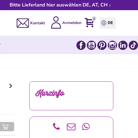
Bitte Lieferland hier auswählen DE, AT, CH ↓
0
Anmelden
Kontakt
DE
Facebook
YouTube
Pinterest
Instagram
Link
T
Kurzinfo