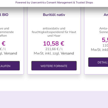
HLISTE
WUNSCHLISTE
WU
l BIO
Buritiöl nativ
Am
ive und
antioxidativ und
Amla-
hemmende
feuchtigkeitsspendend für Haut
Sonne
aften
und Haar
5,
 €
10,58 €
110
 / l
211,66 € / l
MwSt. inkl
l.
Versand
MwSt. inkl.
zzgl.
Versand
DETAIL
 KAUFEN
WEITERE FORMATE