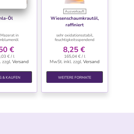
Ausverkauft
NSCHLISTE
WUNSCHLISTE
la-Öl
Wiesenschaumkrautöl,
raffiniert
Mazerat in
sehr oxidationsstabil,
nblumenöl
feuchtigkeitsspendend
50 €
8,25 €
,03 € / l
165,04 € / l
.
zzgl.
Versand
MwSt. inkl.
zzgl.
Versand
S & KAUFEN
WEITERE FORMATE