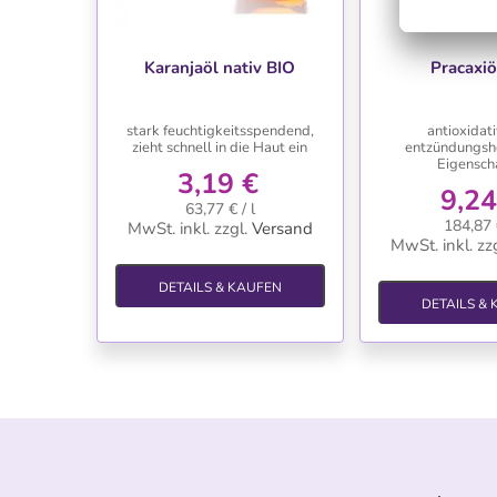
WUNSCHLISTE
WUNSC
Karanjaöl nativ BIO
Pracaxiö
stark feuchtigkeitsspendend,
antioxidat
zieht schnell in die Haut ein
entzündungs
Eigensch
3,19 €
9,24
63,77 € / l
184,87 €
MwSt. inkl.
zzgl.
Versand
MwSt. inkl.
zzg
DETAILS & KAUFEN
DETAILS &