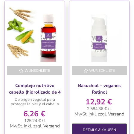
WUNSCHLISTE
WUNSCHLISTE
Complejo nutritivo
Bakuchiol – veganes
cabello (hidrolizado de 4
Retinol
proteinas vegetales)
De origen vegetal para
12,92 €
proteger la piel y el cabello
2.584,36 € / l
6,26 €
MwSt. inkl.
zzgl.
Versand
125,24 € / l
MwSt. inkl.
zzgl.
Versand
DETAILS & KAUFEN