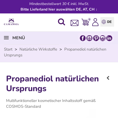
Mindestbestellwert 30 € inkl. MwSt.
Bitte Lieferland hier auswählen DE, AT, CH ↓
0
DE
MENÜ
Start
>
Natürliche Wirkstoffe
>
Propanediol natürlichen
Ursprungs
Propanediol natürlichen
Ursprungs
Multifunktioneller kosmetischer Inhaltsstoff gemäß
COSMOS-Standard