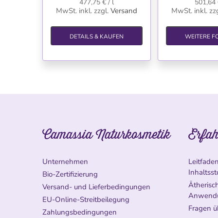
477,75 € / l
501,64 €
MwSt. inkl.
zzgl.
Versand
MwSt. inkl.
zzg
DETAILS & KAUFEN
WEITERE F
Camassia Naturkosmetik
Erfah
Unternehmen
Leitfade
Inhaltsst
Bio-Zertifizierung
Ätherisch
Versand- und Lieferbedingungen
Anwend
EU-Online-Streitbeilegung
Fragen ü
Zahlungsbedingungen