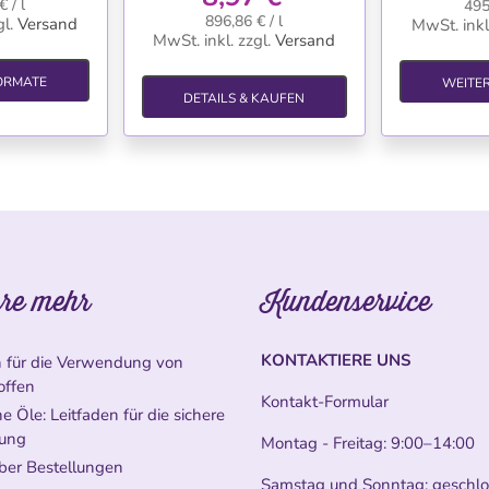
 / l
495
896,86 € / l
l.
Versand
MwSt. inkl
MwSt. inkl.
zzgl.
Versand
ORMATE
WEITE
DETAILS & KAUFEN
re mehr
Kundenservice
KONTAKTIERE UNS
n für die Verwendung von
offen
Kontakt-Formular
e Öle: Leitfaden für die sichere
ung
Montag - Freitag: 9:00–14:00
ber Bestellungen
Samstag und Sonntag: geschl