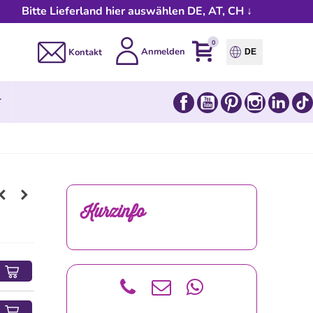
Bitte Lieferland hier auswählen DE, AT, CH ↓
0
Anmelden
Kontakt
DE
Facebook
YouTube
Pinterest
Instagram
Link
T
Kurzinfo