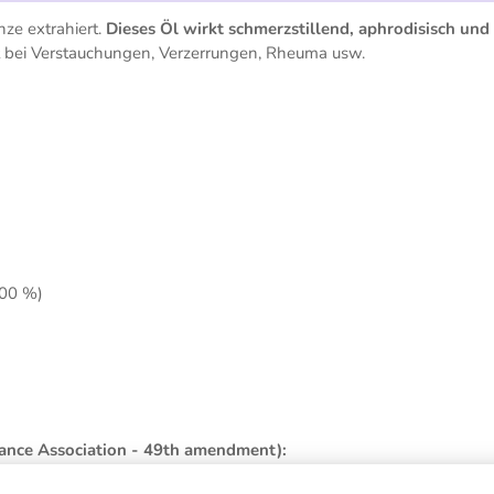
nze extrahiert.
Dieses Öl wirkt schmerzstillend, aphrodisisch und
aft bei Verstauchungen, Verzerrungen, Rheuma usw.
,00 %)
rance Association - 49th amendment):
1,1 %