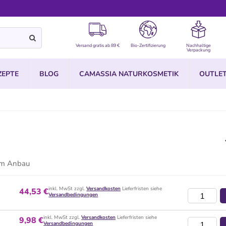
Versand gratis ab 89 €
Bio-Zertifizierung
Nachhaltige
Verpackung
ZEPTE
BLOG
CAMASSIA NATURKOSMETIK
OUTLE
hem Anbau
inkl. MwSt zzgl.
Versandkosten
Lieferfristen siehe
44,53 €
Versandbedingungen
inkl. MwSt zzgl.
Versandkosten
Lieferfristen siehe
9,98 €
Versandbedingungen