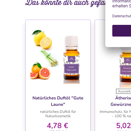
Das könnte dir auch gefallen
Ausverk
WUNSCHLISTE
WUNSC
Natürliches Duftöl "Gute
Ätheris
Laune"
Gewürzne
natürliches Duftöl für
Immunschutz, für 
Naturkosmetik
- 100 % na
4,78 €
5,02