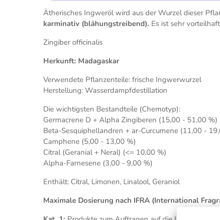
Ätherisches Ingweröl wird aus der Wurzel dieser Pfla
karminativ (blähungstreibend).
Es ist sehr vorteilh
Zingiber officinalis
Herkunft: Madagaskar
Verwendete Pflanzenteile: frische Ingwerwurzel
Herstellung: Wasserdampfdestillation
Die wichtigsten Bestandteile (Chemotyp):
Germacrene D + Alpha Zingiberen (15,00 - 51,00 %)
Beta-Sesquiphellandren + ar-Curcumene (11,00 - 19
Camphene (5,00 - 13,00 %)
Citral (Geranial + Neral) (<= 10,00 %)
Alpha-Farnesene (3,00 - 9,00 %)
Enthält: Citral, Limonen, Linalool, Geraniol
Maximale Dosierung nach IFRA (International Frag
Kat. 1:
Produkte zum Auftragen auf die Lippen: max. 