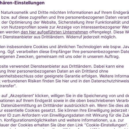
): max. 0,32 %
erspitzen aufgetragen werden: max. 1 %
dflächen aufgetragen werden, normalerweise ohne Spülung; Cremes
a oder Mundspülung): max. 3,5 %
 und Dosierung ätherischer Öle findest du hier:
CHERE ANWENDUNG