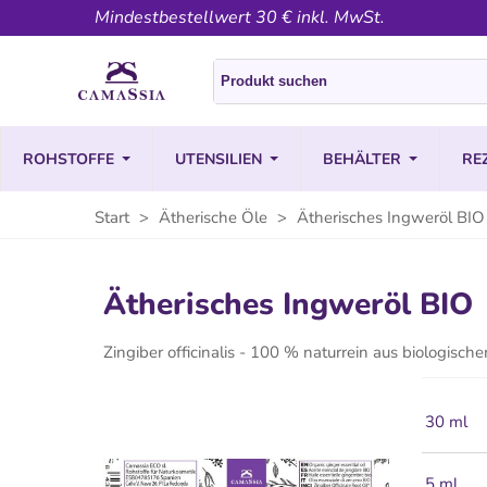
Mindestbestellwert 30 € inkl. MwSt.
ROHSTOFFE
UTENSILIEN
BEHÄLTER
RE
Start
>
Ätherische Öle
>
Ätherisches Ingweröl BIO
Ätherisches Ingweröl BIO
Zingiber officinalis - 100 % naturrein aus biologisc
30 ml
5 ml