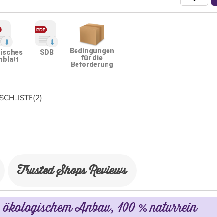
Bedingungen
isches
SDB
für die
nblatt
Beförderung
CHLISTE
(
2
)
Trusted Shops Reviews
 ökologischem Anbau, 100 % naturrein