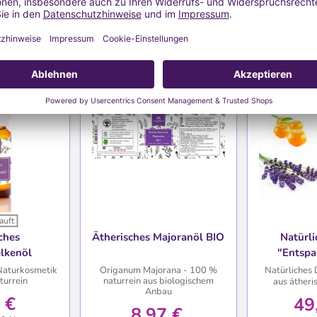
auft
HLISTE
WUNSCHLISTE
WU
ches
Ätherisches Majoranöl BIO
Natürli
lkenöl
"Entsp
Naturkosmetik
Origanum Majorana - 100 %
Natürliches 
turrein
naturrein aus biologischem
aus äther
Anbau
 €
49
8,97 €