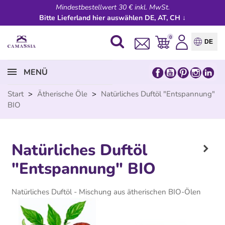
Mindestbestellwert 30 € inkl. MwSt.
Bitte Lieferland hier auswählen DE, AT, CH ↓
0
DE
MENÜ
Start
>
Ätherische Öle
>
Natürliches Duftöl "Entspannung"
BIO
Natürliches Duftöl
"Entspannung" BIO
Natürliches Duftöl - Mischung aus ätherischen BIO-Ölen