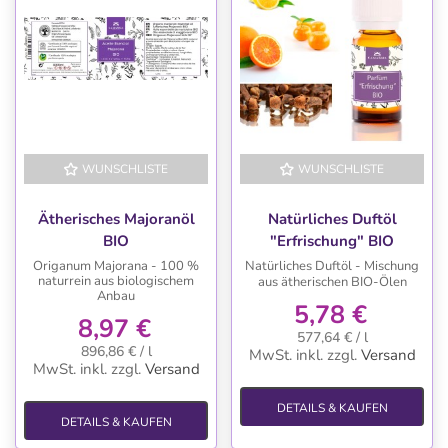
WUNSCHLISTE
WUNSCHLISTE
Ätherisches Majoranöl
Natürliches Duftöl
BIO
"Erfrischung" BIO
Origanum Majorana - 100 %
Natürliches Duftöl - Mischung
naturrein aus biologischem
aus ätherischen BIO-Ölen
Anbau
5,78 €
8,97 €
577,64 € / l
896,86 € / l
MwSt. inkl.
zzgl.
Versand
MwSt. inkl.
zzgl.
Versand
DETAILS & KAUFEN
DETAILS & KAUFEN