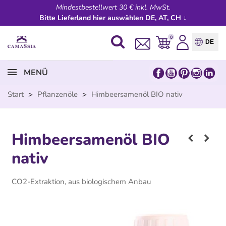
Mindestbestellwert 30 € inkl. MwSt.
Bitte Lieferland hier auswählen DE, AT, CH ↓
0
DE
MENÜ
Start
>
Pflanzenöle
>
Himbeersamenöl BIO nativ
Himbeersamenöl BIO
nativ
CO2-Extraktion, aus biologischem Anbau