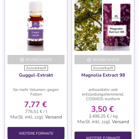
WUNSCHLISTE
WUNSCHLISTE
Ausverkauft
Ausverkauft
Guggul-Extrakt
Magnolia Extract 98
für mehr Volumen, gegen
antioxidativ und
Falten
entzündungshemmend,
COSMOS-konform
7,77 €
3,50 €
776,51 € / l
3.496,25 € / kg
MwSt. inkl.
zzgl.
Versand
MwSt. inkl.
zzgl.
Versand
WEITERE FORMATE
WEITERE FORMATE