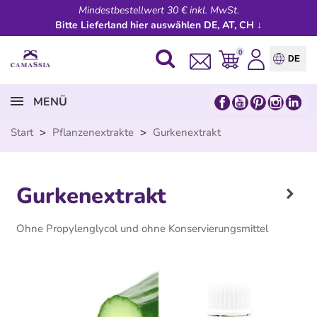
Mindestbestellwert 30 € inkl. MwSt.
Bitte Lieferland hier auswählen DE, AT, CH ↓
0
DE
MENÜ
Start
>
Pflanzenextrakte
>
Gurkenextrakt
Gurkenextrakt
Ohne Propylenglycol und ohne Konservierungsmittel