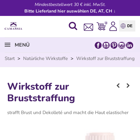
Mindestbestellwert 30 € inkl. MwSt.
Bitte Lieferland hier auswählen DE, AT, CH ↓
0
DE
MENÜ
Start
>
Natürliche Wirkstoffe
>
Wirkstoff zur Bruststraffung
Wirkstoff zur
Bruststraffung
strafft Brust und Dekolleté und macht die Haut elastischer