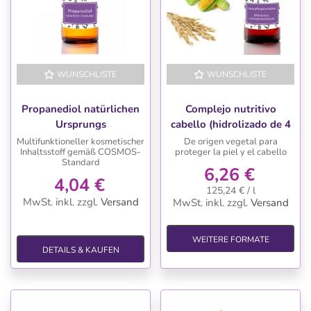
WUNSCHLISTE
WUNSCHLISTE
Propanediol natürlichen
Complejo nutritivo
Ursprungs
cabello (hidrolizado de 4
proteinas vegetales)
Multifunktioneller kosmetischer
De origen vegetal para
Inhaltsstoff gemäß COSMOS-
proteger la piel y el cabello
Standard
6,26 €
4,04 €
125,24 € / l
MwSt. inkl.
zzgl.
Versand
MwSt. inkl.
zzgl.
Versand
WEITERE FORMATE
DETAILS & KAUFEN