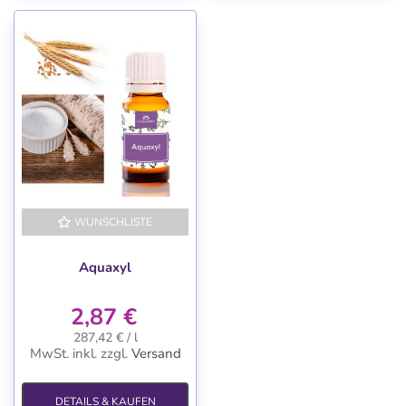
WUNSCHLISTE
Aquaxyl
2,87 €
287,42 € / l
MwSt. inkl.
zzgl.
Versand
DETAILS & KAUFEN