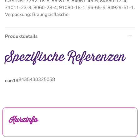
CAS-NR.: 7732-18-5; 56-81-5; 84961-45-5; 84650-12-4;
71011-23-9; 8060-28-4; 91080-18-1; 56-65-5; 84929-51-1.
Verpackung: Braunglasflasche.
Produktdetails
Spezifische Referenzen
8435430325058
ean13
Kurzinfo