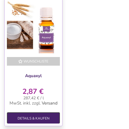
WUNSCHLISTE
Aquaxyl
2,87 €
287,42 € / l
MwSt. inkl.
zzgl.
Versand
DETAILS & KAUFEN