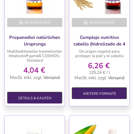
WUNSCHLISTE
WUNSCHLISTE
Propanediol natürlichen
Complejo nutritivo
Ursprungs
cabello (hidrolizado de 4
proteinas vegetales)
Multifunktioneller kosmetischer
De origen vegetal para
Inhaltsstoff gemäß COSMOS-
proteger la piel y el cabello
Standard
6,26 €
4,04 €
125,24 € / l
MwSt. inkl.
zzgl.
Versand
MwSt. inkl.
zzgl.
Versand
WEITERE FORMATE
DETAILS & KAUFEN