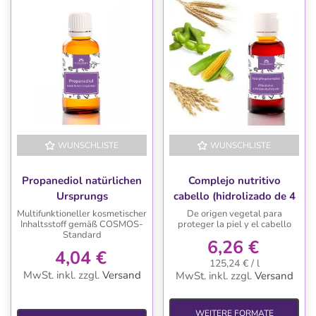
WUNSCHLISTE
WUNSCHLISTE
Propanediol natürlichen
Complejo nutritivo
Ursprungs
cabello (hidrolizado de 4
proteinas vegetales)
Multifunktioneller kosmetischer
De origen vegetal para
Inhaltsstoff gemäß COSMOS-
proteger la piel y el cabello
Standard
6,26 €
4,04 €
125,24 € / l
MwSt. inkl.
zzgl.
Versand
MwSt. inkl.
zzgl.
Versand
WEITERE FORMATE