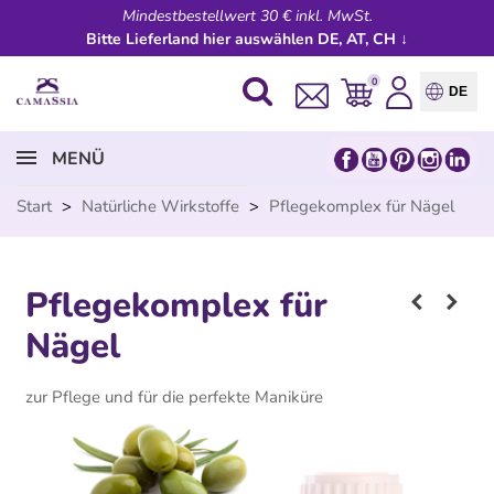
Mindestbestellwert 30 € inkl. MwSt.
Bitte Lieferland hier auswählen DE, AT, CH ↓
0
DE
MENÜ
Start
>
Natürliche Wirkstoffe
>
Pflegekomplex für Nägel
Pflegekomplex für
Nägel
zur Pflege und für die perfekte Maniküre