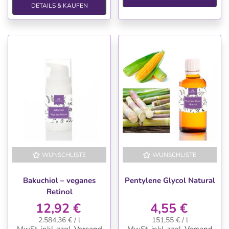
DETAILS & KAUFEN
WUNSCHLISTE
WUNSCHLISTE
Bakuchiol – veganes
Pentylene Glycol Natural
Retinol
12,92 €
4,55 €
2.584,36 € / l
151,55 € / l
MwSt. inkl.
zzgl.
Versand
MwSt. inkl.
zzgl.
Versand