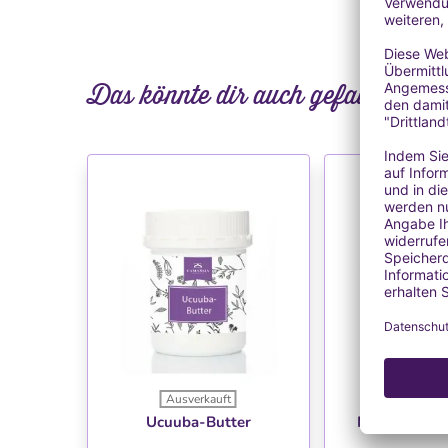
Das könnte dir auch gefallen
Ausverkauft
Ausverk
WUNSCHLISTE
WUNSC
Ucuuba-Butter
Murumuru-Bu