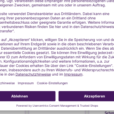
auft
HLISTE
WUNSCHLISTE
WU
tter BIO
Beerenwachs (Berry Wax)
Sojawac
Schm