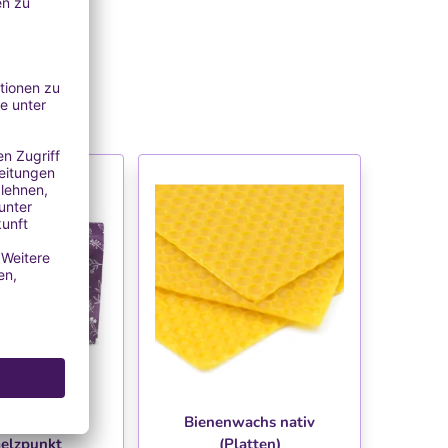
NSCHLISTE
WUNSCHLISTE
hs mit hohem
Bienenwachs nativ
elzpunkt
(Platten)