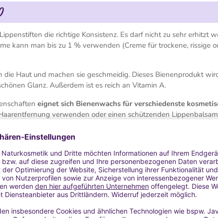
0
penstiften die richtige Konsistenz. Es darf nicht zu sehr erhitzt 
reme kann man bis zu 1 % verwenden (Creme für trockene, rissige o
 die Haut und machen sie geschmeidig. Dieses Bienenprodukt wir
chönen Glanz. Außerdem ist es reich an Vitamin A.
genschaften
eignet sich Bienenwachs für verschiedenste kosmeti
en Haarentfernung verwenden oder einen schützenden Lippenbalsam
für geschädigte, rissige, trockene und schuppige Haut.
lbstgemachte Cremes damit konsistenter.
Der Schmelzpunkt liegt 
n.