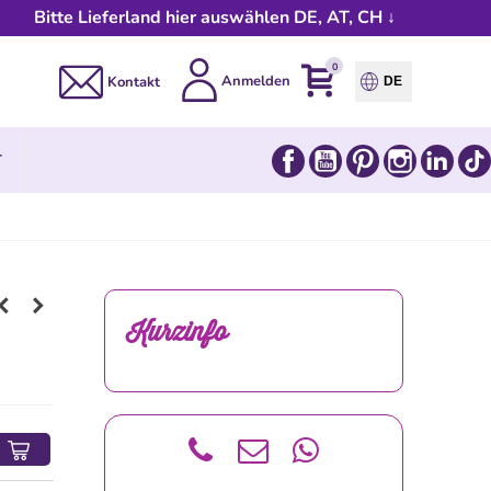
Bitte Lieferland hier auswählen DE, AT, CH ↓
0
Anmelden
Kontakt
DE
Facebook
YouTube
Pinterest
Instagram
Link
T
Kurzinfo