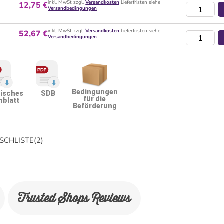
inkl. MwSt zzgl.
Versandkosten
Lieferfristen siehe
12,75 €
Versandbedingungen
inkl. MwSt zzgl.
Versandkosten
Lieferfristen siehe
52,67 €
Versandbedingungen
Bedingungen
isches
SDB
für die
nblatt
Beförderung
CHLISTE
(
2
)
Trusted Shops Reviews