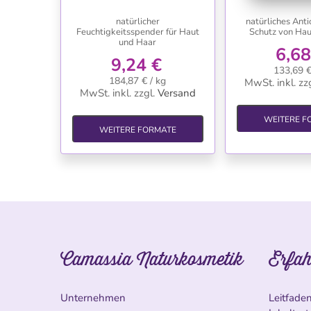
natürlicher
natürliches Ant
Feuchtigkeitsspender für Haut
Schutz von Hau
und Haar
6,68
9,24 €
133,69 €
184,87 € / kg
MwSt. inkl.
zzg
MwSt. inkl.
zzgl.
Versand
WEITERE F
WEITERE FORMATE
Camassia Naturkosmetik
Erfah
Unternehmen
Leitfade