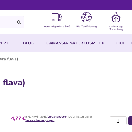
Versand gratis ab 89 €
Bio-Zertifizierung
Nachhaltige
Verpackung
ZEPTE
BLOG
CAMASSIA NATURKOSMETIK
OUTLE
ra flava)
 flava)
inkl. MwSt zzgl.
Versandkosten
Lieferfristen siehe
4,77 €
Versandbedingungen