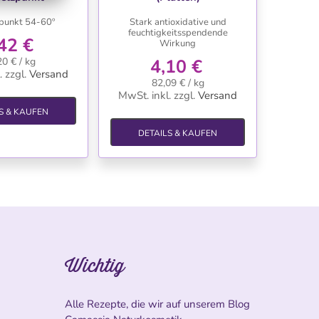
punkt 54-60º
Stark antioxidative und
feuchtigkeitsspendende
42 €
Wirkung
20 € / kg
4,10 €
.
zzgl.
Versand
82,09 € / kg
MwSt. inkl.
zzgl.
Versand
S & KAUFEN
DETAILS & KAUFEN
Wichtig
Alle Rezepte, die wir auf unserem Blog