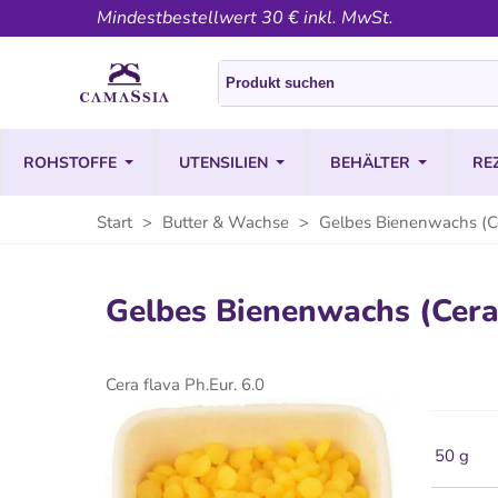
Mindestbestellwert 30 € inkl. MwSt.
ROHSTOFFE
UTENSILIEN
BEHÄLTER
RE
Start
>
Butter & Wachse
>
Gelbes Bienenwachs (Ce
Gelbes Bienenwachs (Cera
Cera flava Ph.Eur. 6.0
50 g