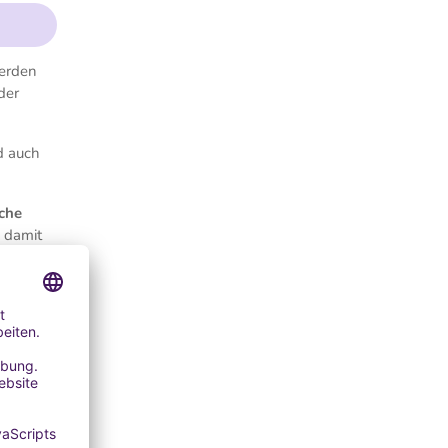
werden
der
d auch
sche
 damit
bei 61 -