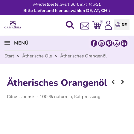
Mindestbestellwert 30 € inkl. MwSt.
Bitte Lieferland hier auswählen DE, AT, CH ↓
0
DE
MENÜ
Start
>
Ätherische Öle
>
Ätherisches Orangenöl
Ätherisches Orangenöl
Citrus sinensis - 100 % naturrein, Kaltpressung