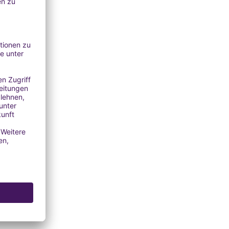
toffe:
 für
LE: