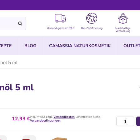
Versand gratis ab 89 €
Bio-Zertifizierung
Nachhaltige
Verpackung
ZEPTE
BLOG
CAMASSIA NATURKOSMETIK
OUTLE
nöl 5 ml
nöl 5 ml
inkl. MwSt zzgl.
Versandkosten
Lieferfristen siehe
12,93 €
Versandbedingungen