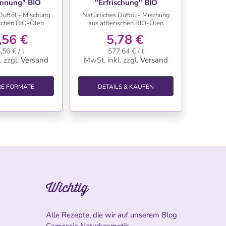
annung" BIO
"Erfrischung" BIO
Duftöl - Mischung
Natürliches Duftöl - Mischung
ischen BIO-Ölen
aus ätherischen BIO-Ölen
,56 €
5,78 €
,56 € / l
577,64 € / l
.
zzgl.
Versand
MwSt. inkl.
zzgl.
Versand
RE FORMATE
DETAILS & KAUFEN
Wichtig
Alle Rezepte, die wir auf unserem Blog
Camassia Naturkosmetik