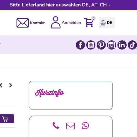
Bitte Lieferland hier auswählen DE, AT, CH ↓
0
Anmelden
Kontakt
DE
Facebook
YouTube
Pinterest
Instagram
Link
T
Kurzinfo