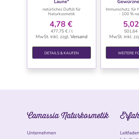
Laune"
Gewürzne
natürliches Duftöl für
Immunschutz, für 
Naturkosmetik
- 100 % na
4,78 €
5,02
477,75 € / l
501,64 €
MwSt. inkl.
zzgl.
Versand
MwSt. inkl.
zzg
DETAILS & KAUFEN
WEITERE F
Camassia Naturkosmetik
Erfah
Unternehmen
Leitfade