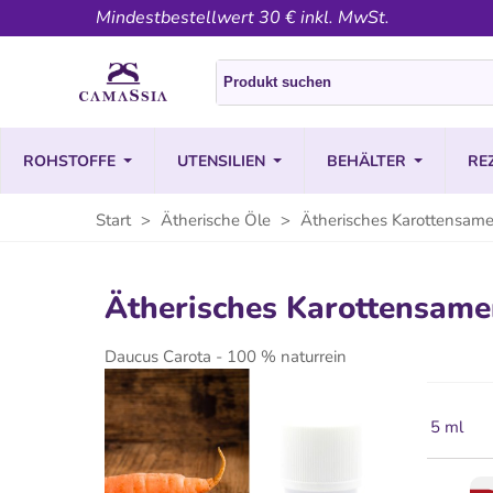
Mindestbestellwert 30 € inkl. MwSt.
ROHSTOFFE
UTENSILIEN
BEHÄLTER
RE
Start
>
Ätherische Öle
>
Ätherisches Karottensame
Ätherisches Karottensame
Daucus Carota - 100 % naturrein
5 ml