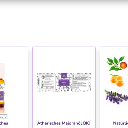
auft
HLISTE
WUNSCHLISTE
WU
ches
Ätherisches Majoranöl BIO
Natürli