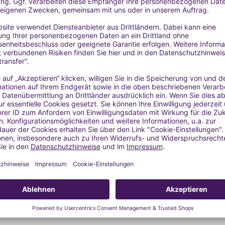
über 26 potenziell Allergien oder Hautreizungen auslösende Riechs
rance Association - 49th amendment):
 0,116 %
): max. 0,46 %
erspitzen aufgetragen werden: max. 0,058 %
dflächen aufgetragen werden, normalerweise ohne Spülung; Cremes
a oder Mundspülung): max. 0,28 %
 und Dosierung ätherischer Öle findest du hier:
ÄTHERISCHE Ö