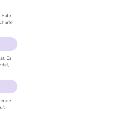
n Ruhr
charfe
at. Es
ndel,
igende
uf: