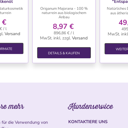
lkenöl
"Entsp
Naturkosmetik
Origanum Majorana - 100 %
Natürliches 
turrein
naturrein aus biologischem
aus äther
Anbau
 €
49
8,97 €
 / l
495
896,86 € / l
l.
Versand
MwSt. inkl
MwSt. inkl.
zzgl.
Versand
ORMATE
WEITE
DETAILS & KAUFEN
re mehr
Kundenservice
KONTAKTIERE UNS
n für die Verwendung von