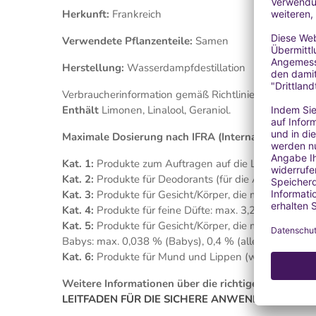
Herkunft:
Frankreich
Verwendete Pflanzenteile:
Samen
Herstellung:
Wasserdampfdestillation
Verbraucherinformation gemäß Richtlinie 76/768/CEE 
Enthält
Limonen, Linalool, Geraniol.
Maximale Dosierung nach IFRA (International Frag
Kat. 1:
Produkte zum Auftragen auf die Lippen: max.
Kat. 2:
Produkte für Deodorants (für die Achselhöhlen
Kat. 3:
Produkte für Gesicht/Körper, die mit den Fing
Kat. 4:
Produkte für feine Düfte: max. 3,20 %
Kat. 5:
Produkte für Gesicht/Körper, die mit den Han
Babys: max. 0,038 % (Babys), 0,4 % (alle anderen)
Kat. 6:
Produkte für Mund und Lippen (wie Zahnpast
Weitere Informationen über die richtige Anwendung
LEITFADEN FÜR DIE SICHERE ANWENDUNG