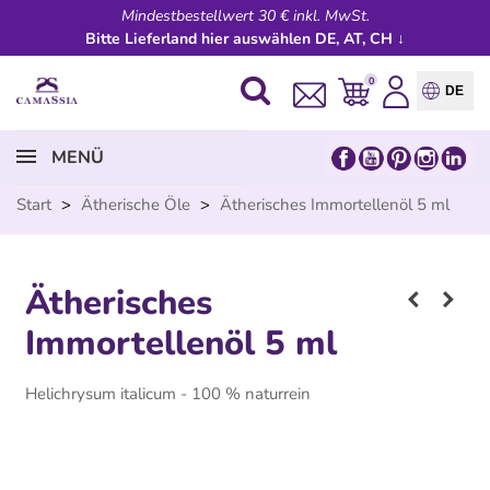
Mindestbestellwert 30 € inkl. MwSt.
Bitte Lieferland hier auswählen DE, AT, CH ↓
0
DE
MENÜ
Start
>
Ätherische Öle
>
Ätherisches Immortellenöl 5 ml
Ätherisches
Immortellenöl 5 ml
Helichrysum italicum - 100 % naturrein