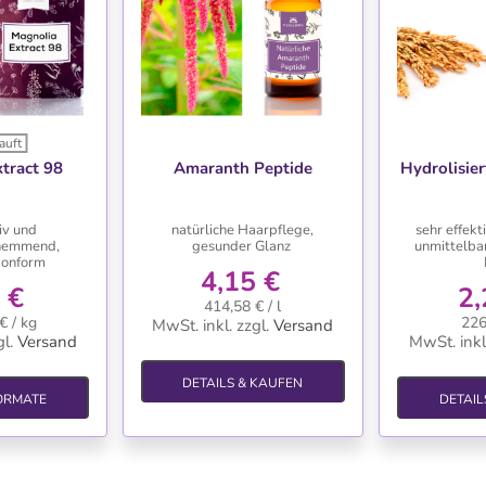
auft
HLISTE
WUNSCHLISTE
WU
tract 98
Amaranth Peptide
Hydrolisier
iv und
natürliche Haarpflege,
sehr effekt
hemmend,
gesunder Glanz
unmittelba
onform
4,15 €
 €
2,
414,58 € / l
€ / kg
226
MwSt. inkl.
zzgl.
Versand
l.
Versand
MwSt. inkl
DETAILS & KAUFEN
ORMATE
DETAIL