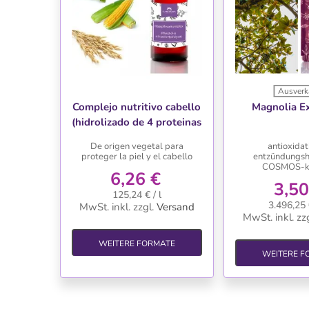
Ausverk
WUNSCHLISTE
WUNSC
Complejo nutritivo cabello
Magnolia Ex
(hidrolizado de 4 proteinas
vegetales)
De origen vegetal para
antioxidat
proteger la piel y el cabello
entzündungs
COSMOS-k
6,26 €
3,50
125,24 € / l
3.496,25 
MwSt. inkl.
zzgl.
Versand
MwSt. inkl.
zzg
WEITERE FORMATE
WEITERE F