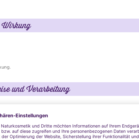
d Wirkung
rkung.
ise und Verarbeitung
mes, Seren, Aknebehandlungen: höchstens 2 %