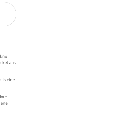
Akne
ickel aus
lls eine
Haut
dene