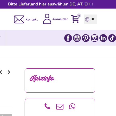
Bitte Lieferland hier auswählen DE, AT, CH ↓
0
Anmelden
Kontakt
DE
Facebook
YouTube
Pinterest
Instagram
Link
T
Kurzinfo