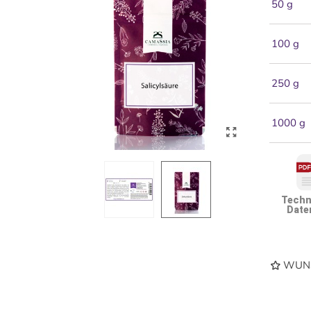
50 g
100 g
250 g
1000 g
Techn
Date
WUNS