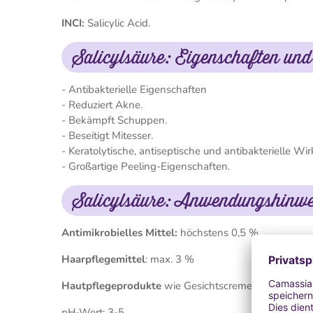
INCI:
Salicylic Acid.
Salicylsäure: Eigenschaften un
- Antibakterielle Eigenschaften
- Reduziert Akne.
- Bekämpft Schuppen.
- Beseitigt Mitesser.
- Keratolytische, antiseptische und antibakterielle Wi
- Großartige Peeling-Eigenschaften.
Salicylsäure: Anwendungshinwe
Antimikrobielles Mittel:
höchstens 0,5 %
Haarpflegemittel
: max. 3 %
Hautpflegeprodukte
wie Gesichtscremes, Körpercre
pH-Wert: 3-5