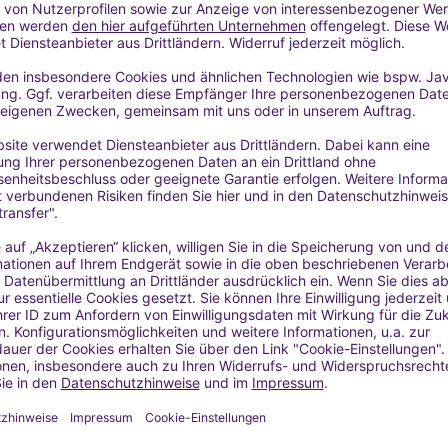
4,5-5 einstellen.
satz
men
t aufbewahren.