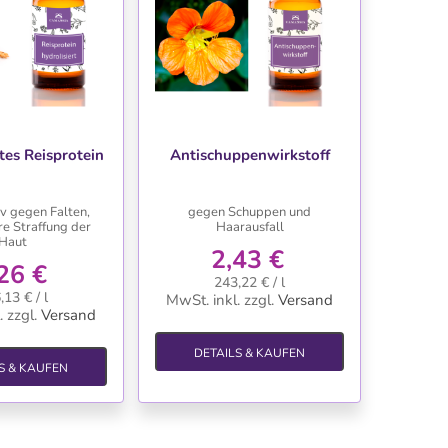
NSCHLISTE
WUNSCHLISTE
tes Reisprotein
Antischuppenwirkstoff
iv gegen Falten,
gegen Schuppen und
re Straffung der
Haarausfall
Haut
2,43 €
26 €
243,22 € / l
,13 € / l
MwSt. inkl.
zzgl.
Versand
.
zzgl.
Versand
DETAILS & KAUFEN
S & KAUFEN