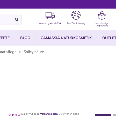
Versand gratis ab 89 €
Bio-Zertifizierung
Nachhaltige
Verpackung
ZEPTE
BLOG
CAMASSIA NATURKOSMETIK
OUTLE
Haarpflege
>
Salicylsäure
inkl. MwSt zzgl.
Versandkosten
Lieferfristen siehe
3,04 €