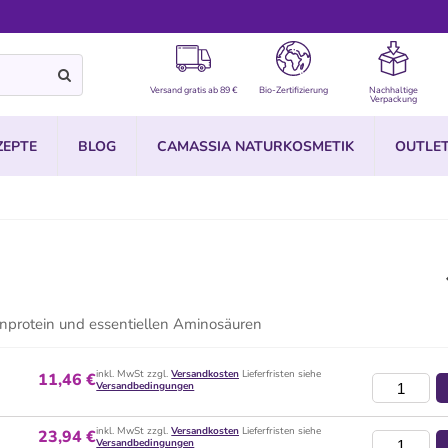
Versand gratis ab 89 €
Bio-Zertifizierung
Nachhaltige
Verpackung
ZEPTE
BLOG
CAMASSIA NATURKOSMETIK
OUTLE
enprotein und essentiellen Aminosäuren
inkl. MwSt zzgl.
Versandkosten
Lieferfristen siehe
11,46 €
Versandbedingungen
inkl. MwSt zzgl.
Versandkosten
Lieferfristen siehe
23,94 €
Versandbedingungen