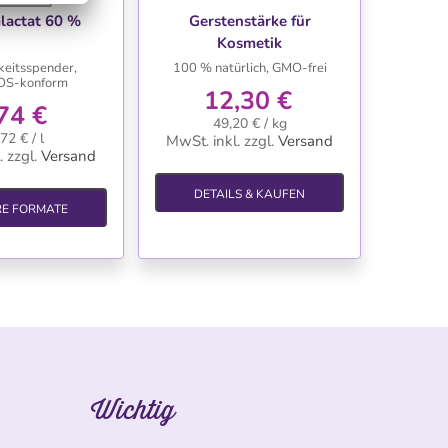
NSCHLISTE
WUNSCHLISTE
lactat 60 %
Gerstenstärke für
Kosmetik
keitsspender,
100 % natürlich, GMO-frei
S-konform
12,30 €
74 €
49,20 € / kg
72 € / l
MwSt. inkl.
zzgl.
Versand
.
zzgl.
Versand
DETAILS & KAUFEN
RE FORMATE
Wichtig