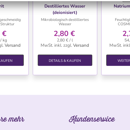
HLISTE
WUNSCHLISTE
WU
rit
Destilliertes Wasser
Natrium
(deionisiert)
 geschmeidig
Mikrobiologisch destilliertes
Feuchtig
 Struktur
Wasser
COSMO
 €
2,80 €
2,
/ kg
2,80 € / l
54,
l.
Versand
MwSt. inkl.
zzgl.
Versand
MwSt. inkl
 KAUFEN
DETAILS & KAUFEN
WEITE
re mehr
Kundenservice