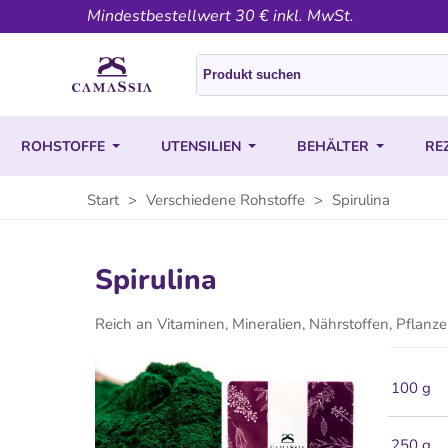
Mindestbestellwert 30 € inkl. MwSt.
ROHSTOFFE
UTENSILIEN
BEHÄLTER
RE
Start
>
Verschiedene Rohstoffe
>
Spirulina
Spirulina
Reich an Vitaminen, Mineralien, Nährstoffen, Pflanz
100 g
250 g