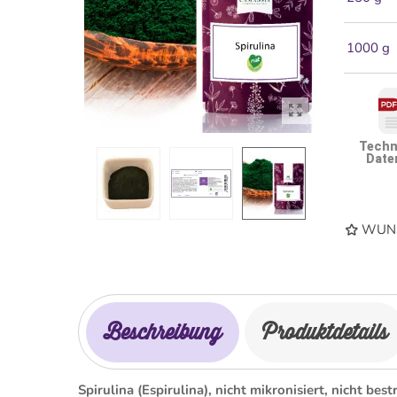
1000 g
Techn
Date
WUNS
Beschreibung
Produktdetails
Spirulina (Espirulina), nicht mikronisiert, nicht bestr