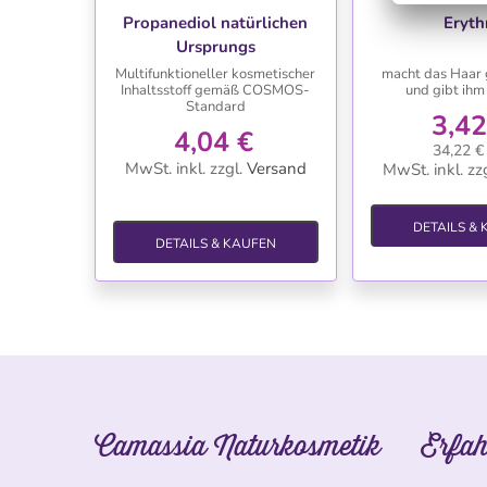
WUNSCHLISTE
WUNSC
Propanediol natürlichen
Eryth
Ursprungs
Multifunktioneller kosmetischer
macht das Haar
Inhaltsstoff gemäß COSMOS-
und gibt ihm
Standard
3,42
4,04 €
34,22 € 
MwSt. inkl.
zzgl.
Versand
MwSt. inkl.
zzg
DETAILS &
DETAILS & KAUFEN
Camassia Naturkosmetik
Erfah