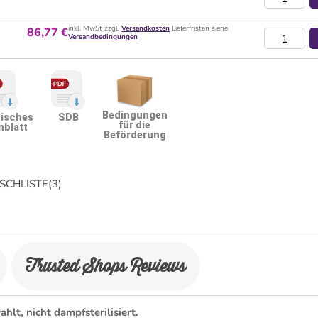
inkl. MwSt zzgl.
Versandkosten
Lieferfristen siehe
86,77 €
Versandbedingungen
Bedingungen
isches
SDB
für die
nblatt
Beförderung
CHLISTE
(
3
)
Trusted Shops Reviews
ahlt, nicht dampfsterilisiert.