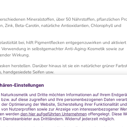
 verschiedenen Mineralstoffen, über 50 Nährstoffen, pflanzlichen Pr
, Zink, Beta-Carotin, natürliche Antioxidantien, Chlorophyll und
elastizität bei, hilft Pigmentflecken entgegenzuwirken und aktiviert
ie Verwendung in selbstgemachter Anti-Aging-Kosmetik sowie zur
render Wirkung.
en herstellen. Darüber hinaus ist sie ein natürlicher grüner Farbst
, handgesiedete Seifen usw.
n, die einer thermischen Behandlung unterzogen werden oder eine
t werden, kann dieselbe Charge unterschiedliche Ergebnisse hinsic
h um Pflanzen handelt, die direkt aus der Natur stammen und auch
 bestimmt sind, wird empfohlen, Spirulina nur in kosmetischen
ndlung unterzogen werden oder vorab mikrobiologisch geprüft we