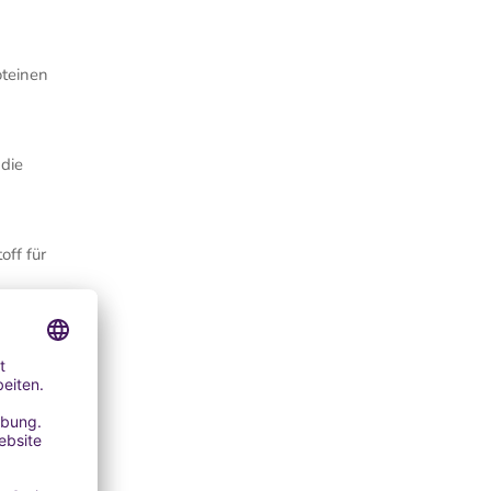
oteinen
 die
off für
htlich
 für
rden,