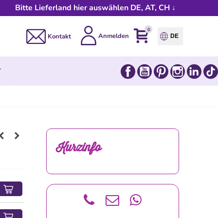
Bitte Lieferland hier auswählen DE, AT, CH ↓
0
Anmelden
Kontakt
DE
Facebook
YouTube
Pinterest
Instagram
Link
T
Kurzinfo