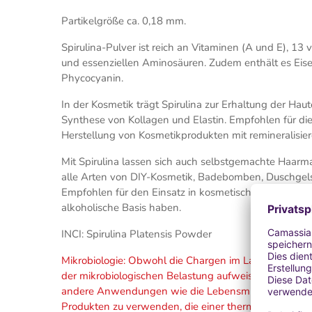
Partikelgröße ca. 0,18 mm.
Spirulina-Pulver ist reich an Vitaminen (A und E), 13
und essenziellen Aminosäuren. Zudem enthält es Eisen
Phycocyanin.
In der Kosmetik trägt Spirulina zur Erhaltung der Haut
Synthese von Kollagen und Elastin. Empfohlen für d
Herstellung von Kosmetikprodukten mit remineralisie
Mit Spirulina lassen sich auch selbstgemachte Haarmask
alle Arten von DIY-Kosmetik, Badebomben, Duschgels
Empfohlen für den Einsatz in kosmetischen Produkte
alkoholische Basis haben.
INCI: Spirulina Platensis Powder
Mikrobiologie: Obwohl die Chargen im Labor analysier
der mikrobiologischen Belastung aufweisen. Da es sic
andere Anwendungen wie die Lebensmittelverwendung
Produkten zu verwenden, die einer thermischen Beha