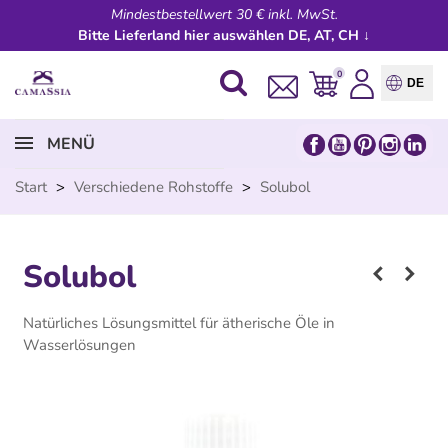
Mindestbestellwert 30 € inkl. MwSt.
Bitte Lieferland hier auswählen DE, AT, CH ↓
0
DE
MENÜ
Start
>
Verschiedene Rohstoffe
>
Solubol
Solubol
Natürliches Lösungsmittel für ätherische Öle in
Wasserlösungen