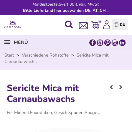
Mindestbestellwert 30 € inkl. MwSt.
Bitte Lieferland hier auswählen DE, AT, CH ↓
0
DE
MENÜ
Start
>
Verschiedene Rohstoffe
>
Sericite Mica mit
Carnaubawachs
Sericite Mica mit
Carnaubawachs
Für Mineral Foundation, Gesichtspuder, Rouge...