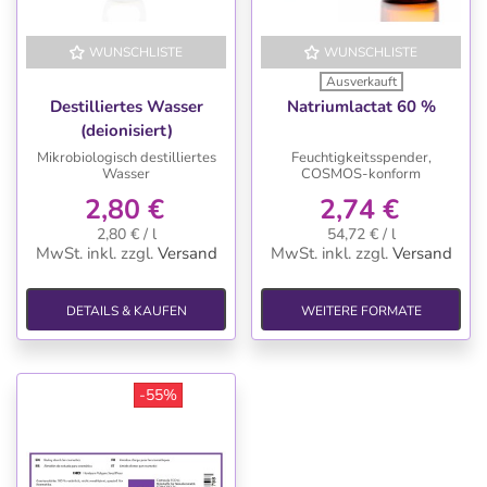
WUNSCHLISTE
WUNSCHLISTE
Ausverkauft
Destilliertes Wasser
Natriumlactat 60 %
(deionisiert)
Mikrobiologisch destilliertes
Feuchtigkeitsspender,
Wasser
COSMOS-konform
2,80 €
2,74 €
2,80 € / l
54,72 € / l
MwSt. inkl.
zzgl.
Versand
MwSt. inkl.
zzgl.
Versand
DETAILS & KAUFEN
WEITERE FORMATE
-55%