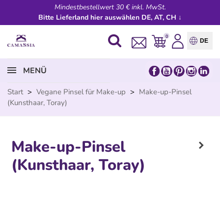
Mindestbestellwert 30 € inkl. MwSt.
Bitte Lieferland hier auswählen DE, AT, CH ↓
0
DE
MENÜ
Start
>
Vegane Pinsel für Make-up
>
Make-up-Pinsel
(Kunsthaar, Toray)
Make-up-Pinsel
(Kunsthaar, Toray)