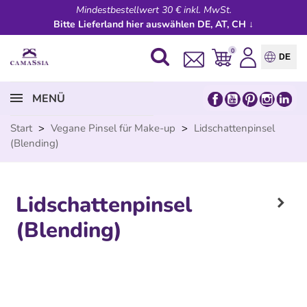
Mindestbestellwert 30 € inkl. MwSt.
Bitte Lieferland hier auswählen DE, AT, CH ↓
0
DE
MENÜ
Start
>
Vegane Pinsel für Make-up
>
Lidschattenpinsel
(Blending)
Lidschattenpinsel
(Blending)