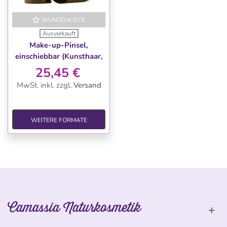
WUNSCHLISTE
Ausverkauft
Make-up-Pinsel,
einschiebbar (Kunsthaar,
Toray)
25,45 €
MwSt. inkl.
zzgl.
Versand
WEITERE FORMATE
Camassia Naturkosmetik