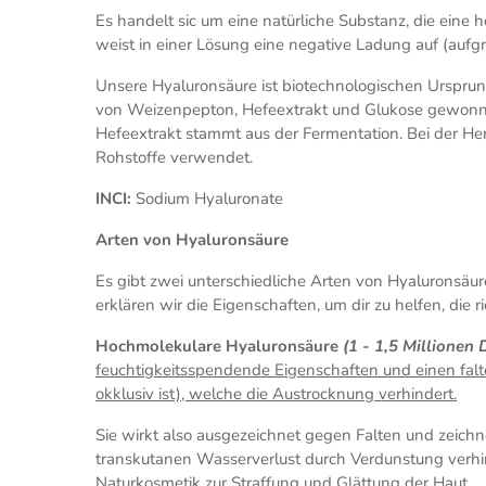
Es handelt sic um eine natürliche Substanz, die eine h
weist in einer Lösung eine negative Ladung auf (aufg
Unsere Hyaluronsäure ist biotechnologischen Ursprun
von Weizenpepton, Hefeextrakt und Glukose gewonne
Hefeextrakt stammt aus der Fermentation. Bei der H
Rohstoffe verwendet.
INCI:
Sodium Hyaluronate
Arten von Hyaluronsäure
Es gibt zwei unterschiedliche Arten von Hyaluronsäu
erklären wir die Eigenschaften, um dir zu helfen, die r
Hochmolekulare Hyaluronsäure
(1 - 1,5 Millionen 
feuchtigkeitsspendende Eigenschaften und einen falte
okklusiv ist), welche die Austrocknung verhindert.
Sie wirkt also ausgezeichnet gegen Falten und zeichn
transkutanen Wasserverlust durch Verdunstung verhi
Naturkosmetik zur Straffung und Glättung der Haut.