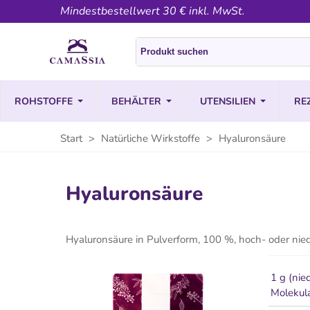
Mindestbestellwert 30 € inkl. MwSt.
ROHSTOFFE
BEHÄLTER
UTENSILIEN
RE
Start
>
Natürliche Wirkstoffe
>
Hyaluronsäure
Hyaluronsäure
Hyaluronsäure in Pulverform, 100 %, hoch- oder nie
1 g (nie
Molekul