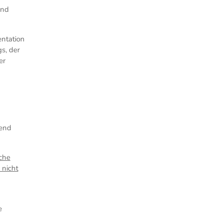
und
entation
s, der
er
ßend
iche
 nicht
e