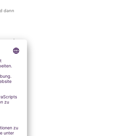
nd dann
ten- und
ebes zu
n, was
en und
Haut und