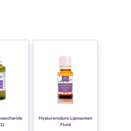
HLISTE
WUNSCHLISTE
osaccharide
Hyaluronsäure Liposomen
1)
Fluid