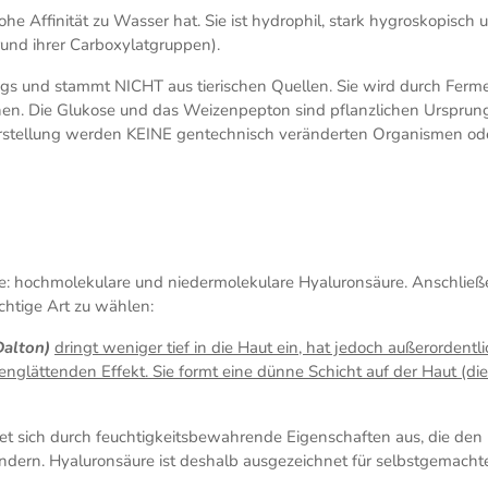
ohe Affinität zu Wasser hat. Sie ist hydrophil, stark hygroskopisch 
rund ihrer Carboxylatgruppen).
gs und stammt NICHT aus tierischen Quellen. Sie wird durch Ferm
n. Die Glukose und das Weizenpepton sind pflanzlichen Ursprung
erstellung werden KEINE gentechnisch veränderten Organismen od
re: hochmolekulare und niedermolekulare Hyaluronsäure. Anschlie
ichtige Art zu wählen:
Dalton)
dringt weniger tief in die Haut ein, hat jedoch außerordentl
nglättenden Effekt. Sie formt eine dünne Schicht auf der Haut (die
et sich durch feuchtigkeitsbewahrende Eigenschaften aus, die den
ndern. Hyaluronsäure ist deshalb ausgezeichnet für selbstgemacht