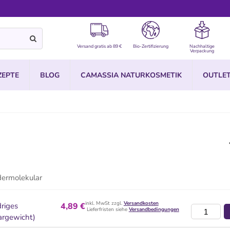
Versand gratis ab 89 €
Bio-Zertifizierung
Nachhaltige
Verpackung
ZEPTE
BLOG
CAMASSIA NATURKOSMETIK
OUTLE
dermolekular
inkl. MwSt zzgl.
Versandkosten
driges
4,89 €
Lieferfristen siehe
Versandbedingungen
argewicht)