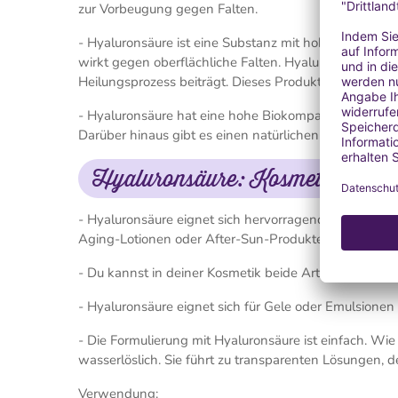
zur Vorbeugung gegen Falten.
- Hyaluronsäure ist eine Substanz mit hoher feuchtig
wirkt gegen oberflächliche Falten. Hyaluronsäure ein
Heilungsprozess beiträgt. Dieses Produkt ist sehr gut v
- Hyaluronsäure hat eine hohe Biokompatibilität. Sie g
Darüber hinaus gibt es einen natürlichen Weg, Hyalu
Hyaluronsäure: Kosmetischer E
- Hyaluronsäure eignet sich hervorragend für natürli
Aging-Lotionen oder After-Sun-Produkte).
- Du kannst in deiner Kosmetik beide Arten verwenden
- Hyaluronsäure eignet sich für Gele oder Emulsionen
- Die Formulierung mit Hyaluronsäure ist einfach. Wie 
wasserlöslich. Sie führt zu transparenten Lösungen, de
Verwendung: