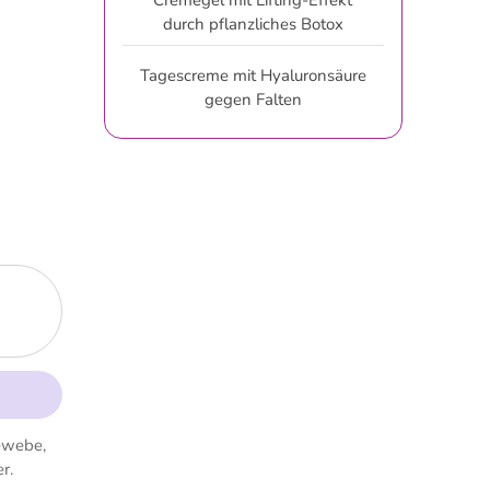
Cremegel mit Lifting-Effekt
durch pflanzliches Botox
Tagescreme mit Hyaluronsäure
gegen Falten
gewebe,
r.