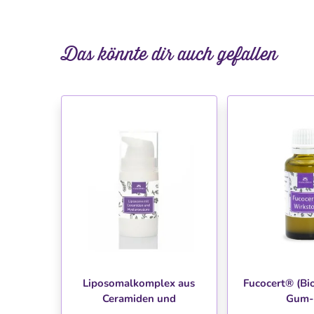
Das könnte dir auch gefallen
WUNSCHLISTE
WUNSC
Liposomalkomplex aus
Fucocert® (Bi
Ceramiden und
Gum-
Hyaluronsäure