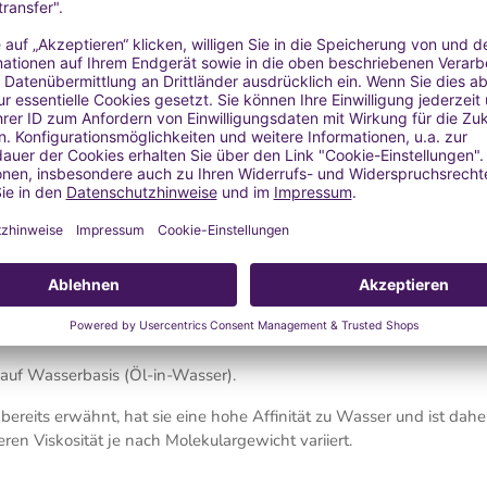
keitsspendender Wirkung. Sie gibt der Haut Spannkraft und Elastizi
 hervorragender Zellregenerator, der vorzeitige Alterung verhinder
erträglich und reizt die Haut nicht.
ilt als nicht immunogen, d. h., sie verändert das Immunsystem nicht
ronsäure im Körper abzubauen: die Hyaluronidase.
insatz
che feuchtigkeitsspendende Kosmetika (Gesichts- und Körpercremes,
, hier haben wir beispielsweise ein Rezept:
Hyalurongel gegen Fa
 auf Wasserbasis (Öl-in-Wasser).
bereits erwähnt, hat sie eine hohe Affinität zu Wasser und ist dahe
ren Viskosität je nach Molekulargewicht variiert.