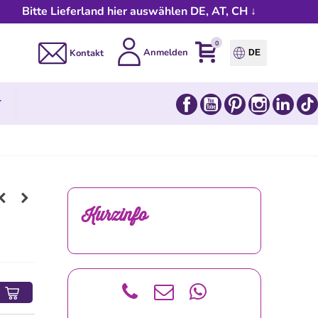
Bitte Lieferland hier auswählen DE, AT, CH ↓
0
Anmelden
Kontakt
DE
Facebook
YouTube
Pinterest
Instagram
Link
T
Kurzinfo