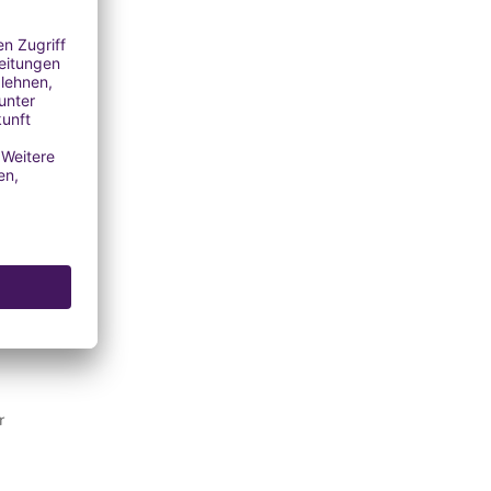
tät und
t und zum
.
 Anti-
lten
r