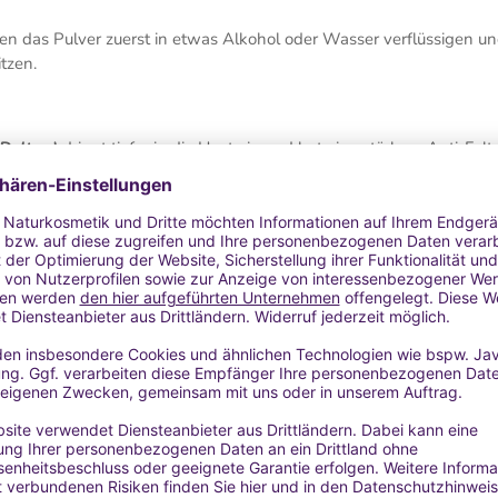
 das Pulver zuerst in etwas Alkohol oder Wasser verflüssigen u
tzen.
 Dalton)
dringt tiefer in die Haut ein und hat eine stärkere Anti-Fal
ewicht kann die Effizienz gegen Falten und die Tiefenwirkung von
Funktionen ist, Wasser in der extrazellulären Matrix des Bindegew
t signifikant. Niedermolekulare Hyaluronsäure verlangsamt auch die
genschaften. Damit können Fältchen von innen aufgepolstert werde
hlen, das Produkt zuerst in etwas Alkohol oder Wasser aufzulös
0ºC erhitzen.
und Wirkung
e eignet sich für alle Hauttypen, insbesondere jedoch für trockene 