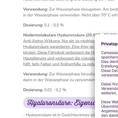
Verwendung:
Zur Wasserphase dazugeben. Am besten
in der Wasserphase verwenden. Nicht über 70º C erhi
Dosierung:
0,1 - 0,5 %
Niedermolekulare Hyaluronsäure
(20.000 - 50.000
Anti-Aging-Wirkung. Nur ein so niedriges Molekularg
Hyaluronsäure garantieren. Eine ihrer grundlegenden 
binden. Diese Fähigkeit verbessert die Hautelastizitä
Hautalterung und verbessert die viskoelastischen Ei
hilft, tiefe Falten und Krähenfüße zu reduzieren.
Verwendung:
Zur Wasserphase hinzufügen. Wir empfe
dann in der Wasserphase zu verwenden. Nicht über 7
Dosierung:
0,01 - 0,2 %
Hyaluronsäure: Eigenschaften 
- Hyaluronsäure ist in Gesichtscremes sehr beliebt. Si