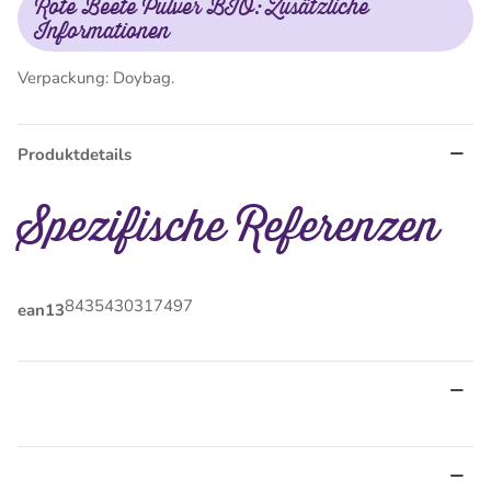
Rote Beete Pulver BIO: Zusätzliche
Informationen
Verpackung: Doybag.
Produktdetails
Spezifische Referenzen
8435430317497
ean13