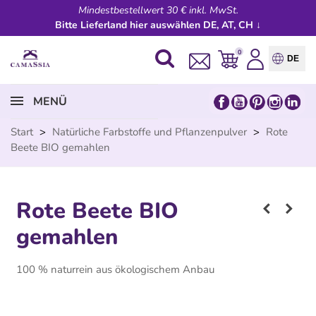
Mindestbestellwert 30 € inkl. MwSt.
Bitte Lieferland hier auswählen DE, AT, CH ↓
0
DE
MENÜ
Start
>
Natürliche Farbstoffe und Pflanzenpulver
>
Rote
Beete BIO gemahlen
Rote Beete BIO
gemahlen
100 % naturrein aus ökologischem Anbau