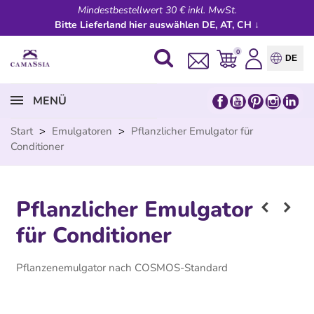
Mindestbestellwert 30 € inkl. MwSt.
Bitte Lieferland hier auswählen DE, AT, CH ↓
0
DE
MENÜ
Start
>
Emulgatoren
>
Pflanzlicher Emulgator für
Conditioner
Pflanzlicher Emulgator
für Conditioner
Pflanzenemulgator nach COSMOS-Standard