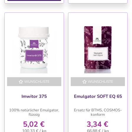
WUNSCHLISTE
WUNSCHLISTE
Imwitor 375
Emulgator SOFT EQ 65
100% natürlicher Emulgator,
Ersatz für BTMS, COSMOS-
flüssig
konform
5,02 €
3,34 €
100,33 € / kg
66,88 € / kg