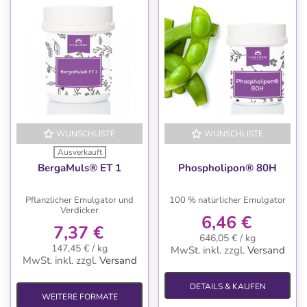
WUNSCHLISTE
WUNSCHLISTE
Ausverkauft
BergaMuls® ET 1
Phospholipon® 80H
Pflanzlicher Emulgator und
100 % natürlicher Emulgator
Verdicker
6,46 €
7,37 €
646,05 € / kg
147,45 € / kg
MwSt. inkl.
zzgl.
Versand
MwSt. inkl.
zzgl.
Versand
DETAILS & KAUFEN
WEITERE FORMATE