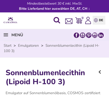
Mindestbestellwert 30 € inkl. MwSt.
Bitte Lieferland hier auswählen DE, AT, CH ↓
0
DE
MENÜ
Start
>
Emulgatoren
>
Sonnenblumenlecithin (Lipoid H-
100 3)
Sonnenblumenlecithin
(Lipoid H-100 3)
Emulgator auf Sonnenblumenölbasis, COSMOS-zertifiziert