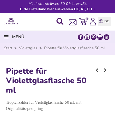
Mindestbestellwert 30 € inkl. MwSt.
Bitte Lieferland hier auswählen DE, AT, CH ↓
0
DE
MENÜ
Start
>
Violettglas
>
Pipette für Violettglasflasche 50 ml
Pipette für
Violettglasflasche 50
ml
Tropfenzähler für Violettglasflasche
50 ml, mit
Originalitätssprengring