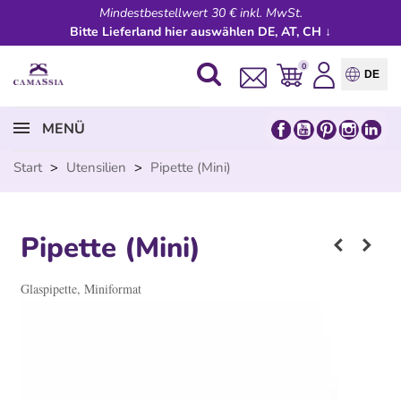
Mindestbestellwert 30 € inkl. MwSt.
Bitte Lieferland hier auswählen DE, AT, CH ↓
0
DE
MENÜ
Start
>
Utensilien
>
Pipette (Mini)
Pipette (Mini)
Glaspipette, Miniformat