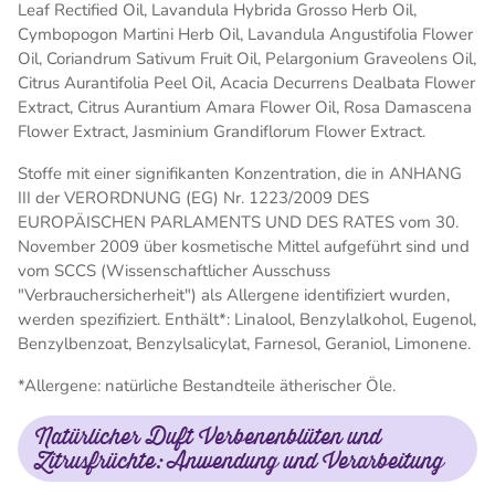
Leaf Rectified Oil, Lavandula Hybrida Grosso Herb Oil,
Cymbopogon Martini Herb Oil, Lavandula Angustifolia Flower
Oil, Coriandrum Sativum Fruit Oil, Pelargonium Graveolens Oil,
Citrus Aurantifolia Peel Oil, Acacia Decurrens Dealbata Flower
Extract, Citrus Aurantium Amara Flower Oil, Rosa Damascena
Flower Extract, Jasminium Grandiflorum Flower Extract.
Stoffe mit einer signifikanten Konzentration, die in ANHANG
III der VERORDNUNG (EG) Nr. 1223/2009 DES
EUROPÄISCHEN PARLAMENTS UND DES RATES vom 30.
November 2009 über kosmetische Mittel aufgeführt sind und
vom SCCS (Wissenschaftlicher Ausschuss
"Verbrauchersicherheit") als Allergene identifiziert wurden,
werden spezifiziert. Enthält*: Linalool, Benzylalkohol, Eugenol,
Benzylbenzoat, Benzylsalicylat, Farnesol, Geraniol, Limonene.
*Allergene: natürliche Bestandteile ätherischer Öle.
Natürlicher Duft Verbenenblüten und
Zitrusfrüchte: Anwendung und Verarbeitung