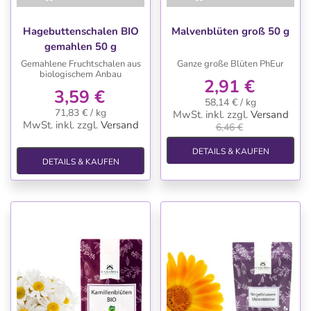
-55%
Hagebuttenschalen BIO
Malvenblüten groß 50 g
gemahlen 50 g
Gemahlene Fruchtschalen aus
Ganze große Blüten PhEur
biologischem Anbau
2,91 €
3,59 €
58,14 € / kg
71,83 € / kg
MwSt. inkl.
zzgl.
Versand
MwSt. inkl.
zzgl.
Versand
6,46 €
DETAILS & KAUFEN
DETAILS & KAUFEN