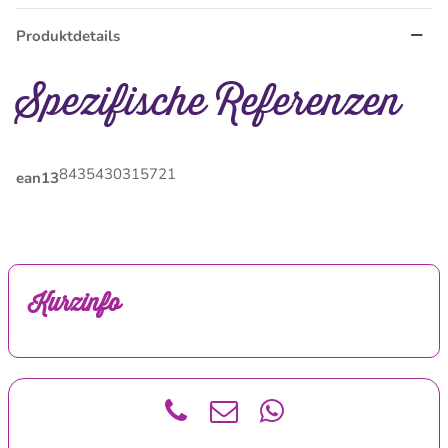
Produktdetails
Spezifische Referenzen
8435430315721
ean13
Kurzinfo