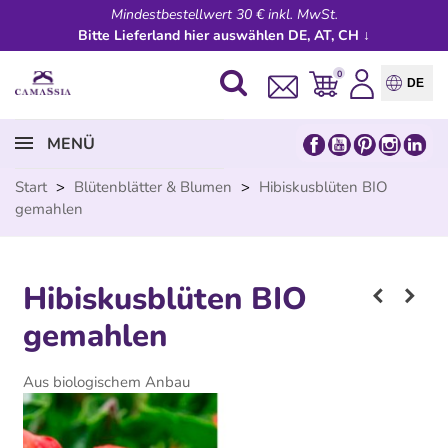
Mindestbestellwert 30 € inkl. MwSt.
Bitte Lieferland hier auswählen DE, AT, CH ↓
0
DE
MENÜ
Start
>
Blütenblätter & Blumen
>
Hibiskusblüten BIO
gemahlen
Hibiskusblüten BIO
gemahlen
Aus biologischem Anbau