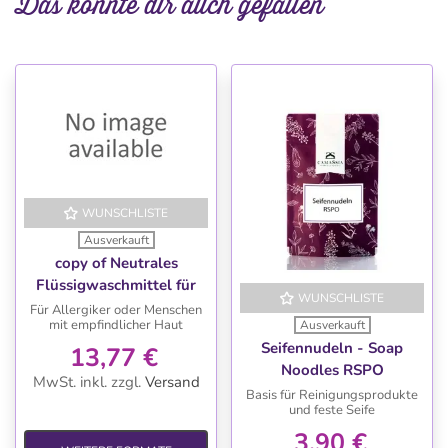
Das könnte dir auch gefallen
WUNSCHLISTE
Ausverkauft
copy of Neutrales
Flüssigwaschmittel für
WUNSCHLISTE
die Waschmaschine, 2 L
Für Allergiker oder Menschen
mit empfindlicher Haut
Ausverkauft
für Allergiker
Seifennudeln - Soap
13,77 €
Noodles RSPO
MwSt. inkl.
zzgl.
Versand
Basis für Reinigungsprodukte
und feste Seife
3,90 €