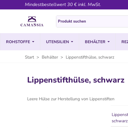
Mindestbestellwert 30 € inkl. MwSt.
ROHSTOFFE
UTENSILIEN
BEHÄLTER
RE
Start
>
Behälter
>
Lippenstifthülse, schwarz
Lippenstifthülse, schwarz
Leere Hülse zur Herstellung von Lippenstiften
Lippenst
schwarz