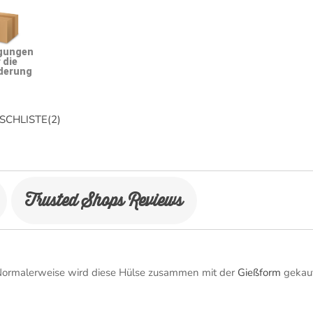
gungen
 die
derung
CHLISTE
(
2
)
Trusted Shops Reviews
 Normalerweise wird diese Hülse zusammen mit der
Gießform
gekauf