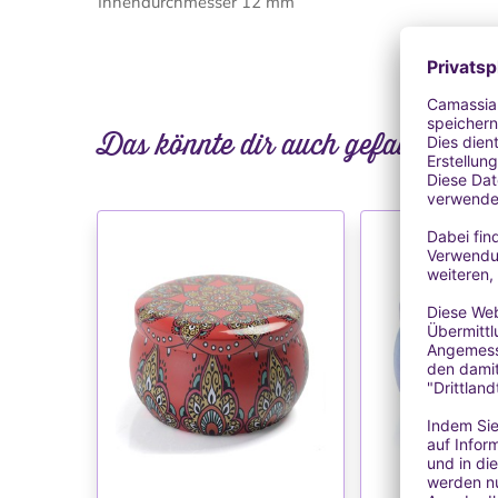
Innendurchmesser 12 mm
Das könnte dir auch gefallen
WUNSCHLISTE
WUNSC