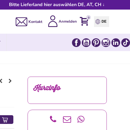
Bitte Lieferland hier auswählen DE, AT, CH ↓
0
Anmelden
Kontakt
DE
Facebook
YouTube
Pinterest
Instagram
Link
T
Kurzinfo