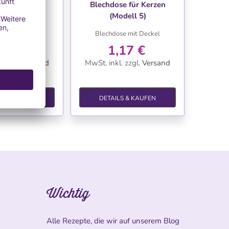
e für Kerzen
Blechdose für Kerzen
dell 7)
(Modell 5)
se mit Deckel
Blechdose mit Deckel
17 €
1,17 €
.
zzgl.
Versand
MwSt. inkl.
zzgl.
Versand
S & KAUFEN
DETAILS & KAUFEN
Wichtig
Alle Rezepte, die wir auf unserem Blog