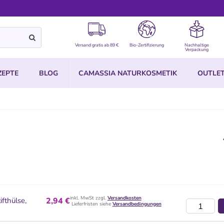
Versand gratis ab 89 €
Bio-Zertifizierung
Nachhaltige
Verpackung
ZEPTE
BLOG
CAMASSIA NATURKOSMETIK
OUTLE
inkl. MwSt zzgl.
Versandkosten
ifthülse,
2,94 €
Lieferfristen siehe
Versandbedingungen