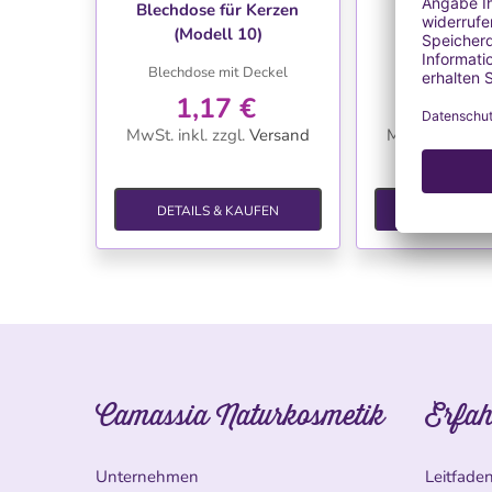
Blechdose für Kerzen
Blechdose f
(Modell 10)
(Model
Blechdose mit Deckel
Blechdose mi
1,17 €
1,17
MwSt. inkl.
zzgl.
Versand
MwSt. inkl.
zzg
DETAILS & KAUFEN
DETAILS &
Camassia Naturkosmetik
Erfah
Unternehmen
Leitfade