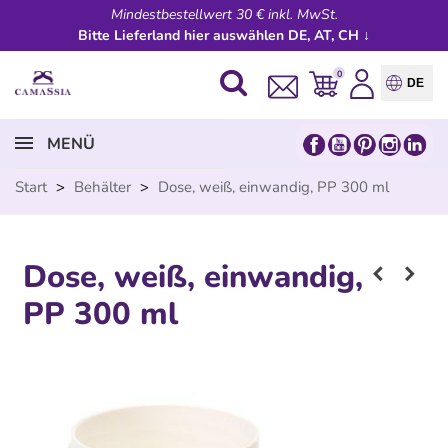
Mindestbestellwert 30 € inkl. MwSt.
Bitte Lieferland hier auswählen DE, AT, CH ↓
0
DE
MENÜ
Start
>
Behälter
>
Dose, weiß, einwandig, PP 300 ml
Dose, weiß, einwandig,
PP 300 ml